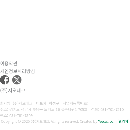
이용약관
개인정보처리방침
(주)지오테크
회사명: (주)지오테크 대표자: 박성구
사업자등록번호:
주소: 경기도 성남시 분당구 느티로 16 젤존타워1 705호
전화: 031-701-7510
팩스:
031-781-7509
Copyright © 2025 (주)지오테크. All rights reserved.
Created by
Yescall.com
[
관리자
]