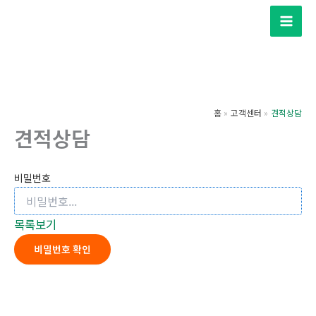
콘
텐
츠
로
건
너
홈
고객센터
견적상담
뛰
견적상담
기
비밀번호
목록보기
비밀번호 확인