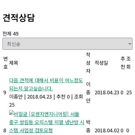
견적상담
전체 49
작
번
추
조
제목
성
작성일
호
천
회
자
다음 견적에 대해서 비용이 어느정도
이
되는지 알고싶습니다.
9
종
2018.04.23
0
25
이종만
|
2018.04.23
|
추천 0
|
조회
만
25
[오렌지엔지니어링] 서울
중구 쌍림동 오피스텔 지열 냉난방 시
박
8
스템 사업성 검토요청
종
2018.04.02
0
0