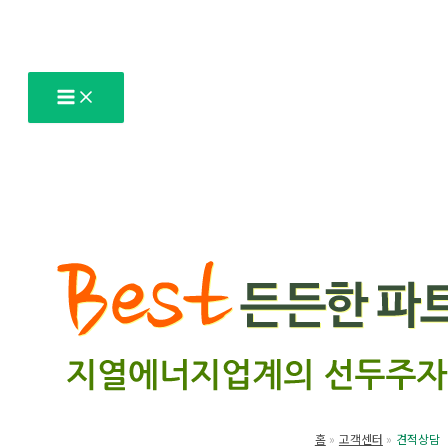
콘
텐
츠
로
건
너
뛰
기
홈
고객센터
견적상담