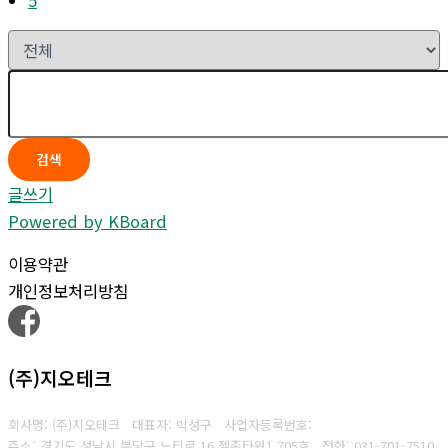
검색
글쓰기
Powered by KBoard
이용약관
개인정보처리방침
(주)지오테크
회사명: (주)지오테크 대표자: 박성구
사업자등록번호:
주소: 경기도 성남시 분당구 느티로 16 젤존타워1 705호
전화: 031-701-7510