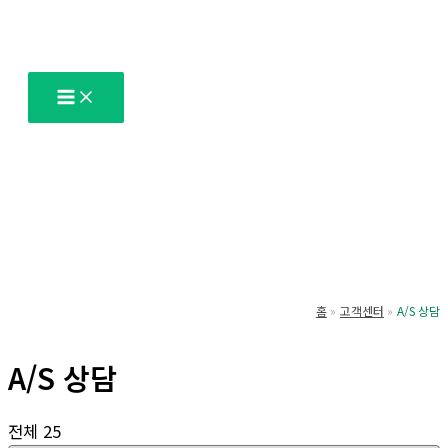
콘
텐
츠
로
건
너
뛰
기
홈
고객센터
A/S 상담
A/S 상담
전체 25