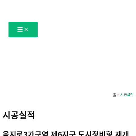
콘
텐
츠
로
건
너
뛰
기
홈
시공실적
시공실적
을지로3가구역 제6지구 도시정비형 재개