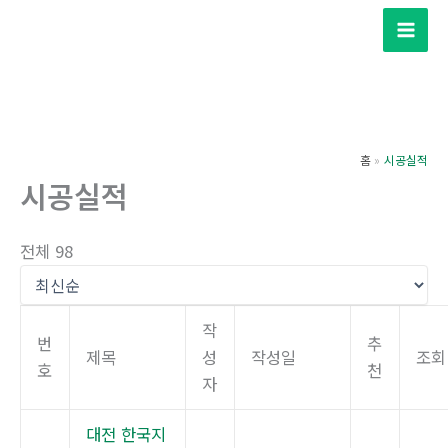
콘
텐
츠
로
건
너
홈
시공실적
뛰
시공실적
기
전체 98
작
번
추
제목
성
작성일
조회
호
천
자
대전 한국지