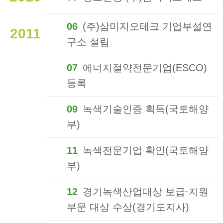
06
(주)삼미지오테크 기업부설연
2011
구소 설립
07
에너지절약전문기업(ESCO)
등록
09
녹색기술인증 획득(국토해양
부)
11
녹색전문기업 확인(국토해양
부)
12
경기녹색산업대상 보급·지원
부문 대상 수상(경기도지사)