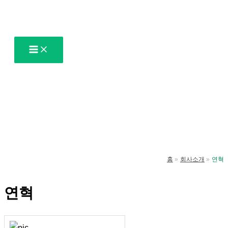
콘
텐
츠
로
건
너
뛰
기
홈
회사소개
연혁
연혁