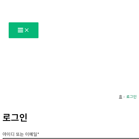
콘
텐
츠
로
건
너
뛰
기
홈
로그인
로그인
아이디 또는 이메일
*