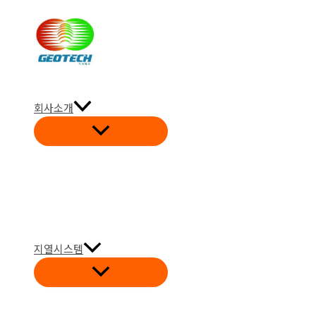
콘
텐
츠
로
건
회사소개
너
뛰
기
지열시스템